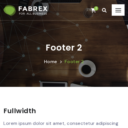
3
Footer 2
Home
Footer 2
Fullwidth
Lorem ipsum dolor sit amet, consectetur adipiscing